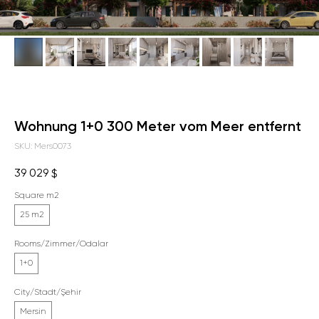
Wohnung 1+0 300 Meter vom Meer entfernt
SKU:
Mers0073
39 029
$
Square m2
25 m2
Rooms/Zimmer/Odalar
1+0
City/Stadt/Şehir
Mersin