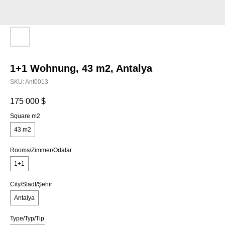
1+1 Wohnung, 43 m2, Antalya
SKU:
Ant0013
175 000
$
Square m2
43 m2
Rooms/Zimmer/Odalar
1+1
City/Stadt/Şehir
Antalya
Type/Typ/Tip