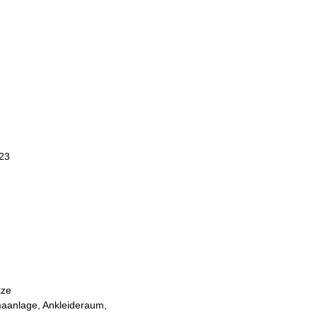
023
tze
maanlage, Ankleideraum,