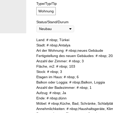
Type/Typ/Tip
Wohnung
Status/Stand/Durum
Land: # nbsp; Türkei
Stadt: # nbsp;Antalya
Art der Wohnung: # nbsp;neues Gebäude
Fertigstellung des neuen Gebäudes: # nbsp; 2
Anzahl der Zimmer: # nbsp; 3
Fläche, m2: # nbsp; 103
Stock: # nbsp; 3
Etagen im Haus: # nbsp; 6
Balkon oder Loggia: # nbsp;Balkon, Loggia
Anzahl der Badezimmer: # nbsp; 1
Aufzug: # nbsp; Ja
Ende: # nbsp;dünn
Möbel: # nbsp;Küche, Bad, Schränke, Schlafplä
Annehmlichkeiten: # nbsp;Haushaltsgeräte, Kli