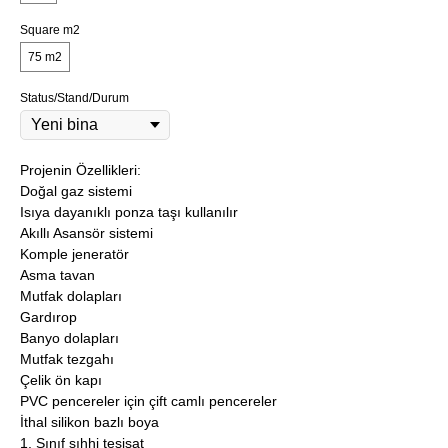
Square m2
75 m2
Status/Stand/Durum
Projenin Özellikleri:
Doğal gaz sistemi
Isıya dayanıklı ponza taşı kullanılır
Akıllı Asansör sistemi
Komple jeneratör
Asma tavan
Mutfak dolapları
Gardırop
Banyo dolapları
Mutfak tezgahı
Çelik ön kapı
PVC pencereler için çift camlı pencereler
İthal silikon bazlı boya
1. Sınıf sıhhi tesisat