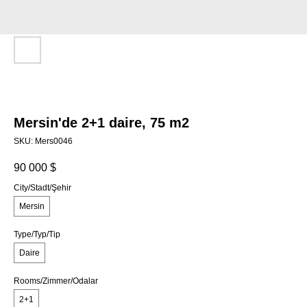
Mersin'de 2+1 daire, 75 m2
SKU:
Mers0046
90 000
$
City/Stadt/Şehir
Mersin
Type/Typ/Tip
Daire
Rooms/Zimmer/Odalar
2+1