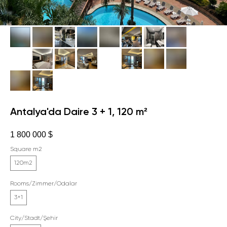
Antalya'da Daire 3 + 1, 120 m²
1 800 000
$
Square m2
120m2
Rooms/Zimmer/Odalar
3+1
City/Stadt/Şehir