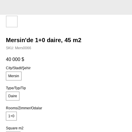
Mersin'de 1+0 daire, 45 m2
SKU:
Mers0066
40 000
$
City/Stadt/Şehir
Mersin
Type/Typ/Tip
Daire
Rooms/Zimmer/Odalar
1+0
Square m2