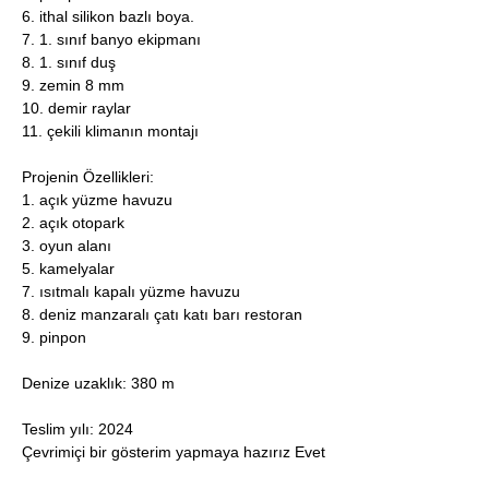
6. ithal silikon bazlı boya.
7. 1. sınıf banyo ekipmanı
8. 1. sınıf duş
9. zemin 8 mm
10. demir raylar
11. çekili klimanın montajı
Projenin Özellikleri:
1. açık yüzme havuzu
2. açık otopark
3. oyun alanı
5. kamelyalar
7. ısıtmalı kapalı yüzme havuzu
8. deniz manzaralı çatı katı barı restoran
9. pinpon
Denize uzaklık: 380 m
Teslim yılı: 2024
Çevrimiçi bir gösterim yapmaya hazırız Evet